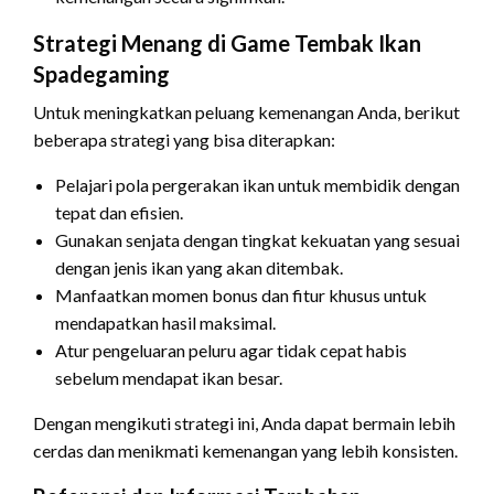
Strategi Menang di Game Tembak Ikan
Spadegaming
Untuk meningkatkan peluang kemenangan Anda, berikut
beberapa strategi yang bisa diterapkan:
Pelajari pola pergerakan ikan untuk membidik dengan
tepat dan efisien.
Gunakan senjata dengan tingkat kekuatan yang sesuai
dengan jenis ikan yang akan ditembak.
Manfaatkan momen bonus dan fitur khusus untuk
mendapatkan hasil maksimal.
Atur pengeluaran peluru agar tidak cepat habis
sebelum mendapat ikan besar.
Dengan mengikuti strategi ini, Anda dapat bermain lebih
cerdas dan menikmati kemenangan yang lebih konsisten.