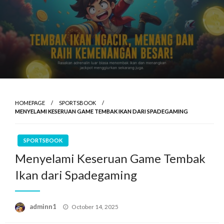
HOMEPAGE
SPORTSBOOK
MENYELAMI KESERUAN GAME TEMBAK IKAN DARI SPADEGAMING
SPORTSBOOK
Menyelami Keseruan Game Tembak
Ikan dari Spadegaming
Posted
adminn1
October 14, 2025
on