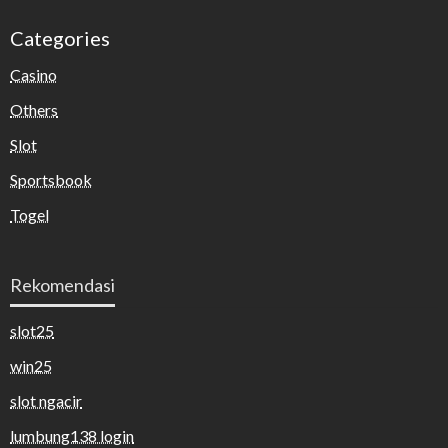
Categories
Casino
Others
Slot
Sportsbook
Togel
Rekomendasi
slot25
win25
slot ngacir
lumbung138 login