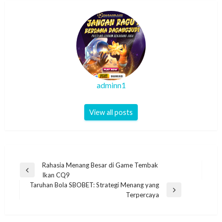
adminn1
View all posts
Post
Rahasia Menang Besar di Game Tembak
Previous
Ikan CQ9
navigation
Post
Taruhan Bola SBOBET: Strategi Menang yang
Next
Terpercaya
Post