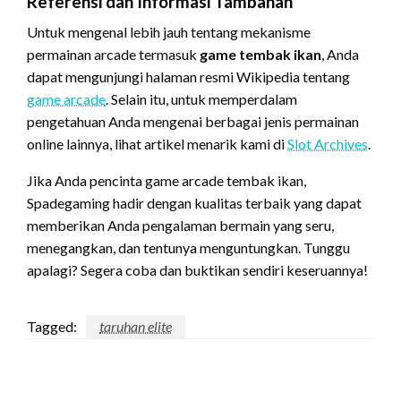
Referensi dan Informasi Tambahan
Untuk mengenal lebih jauh tentang mekanisme
permainan arcade termasuk
game tembak ikan
, Anda
dapat mengunjungi halaman resmi Wikipedia tentang
game arcade
. Selain itu, untuk memperdalam
pengetahuan Anda mengenai berbagai jenis permainan
online lainnya, lihat artikel menarik kami di
Slot Archives
.
Jika Anda pencinta game arcade tembak ikan,
Spadegaming hadir dengan kualitas terbaik yang dapat
memberikan Anda pengalaman bermain yang seru,
menegangkan, dan tentunya menguntungkan. Tunggu
apalagi? Segera coba dan buktikan sendiri keseruannya!
Tagged:
taruhan elite