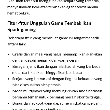
ikan-ikan tersebut menggunakan senjata yang tersedia,
menyesuaikan kekuatan tembakan agar efektif namun
hemat peluru.
Fitur-fitur Unggulan Game Tembak Ikan
Spadegaming
Beberapa fitur yang membuat game ini sangat menarik
antara lain:
Grafis dan animasi yang halus, menampilkan ikan-ikan
dengan desain menarik dan warna cerah.
Beragam jenis ikan dengan nilai hadiah yang berbeda,
mulai dari ikan kecil hingga ikan bos besar.
Senjata yang bervariasi dengan tingkat kekuatan yang
bisa disesuaikan oleh pemain.
Mode multiplayer yang memungkinkan Anda bermain
bersama teman untuk bersaing meraih skor tertinggi.
Bonus dan jackpot yang dapat meningkatkan peluang
kemenangan secara signifikan.