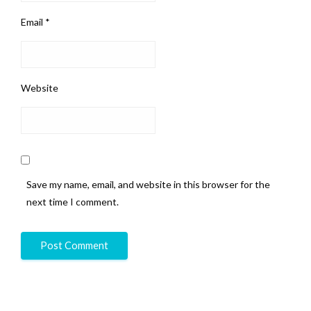
Email
*
Website
Save my name, email, and website in this browser for the
next time I comment.