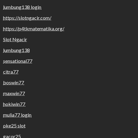
lumbung138 login
https://slotngacir.com/
https://p4tkmatematika.org/
Slot Ngacir
lumbung138
sensational77
citra77
boswin77
maxwin77
hokiwin77
mulia77 login
oke25 slot
gacor25