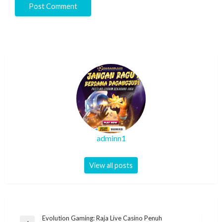
adminn1
View all posts
Post
Evolution Gaming: Raja Live Casino Penuh