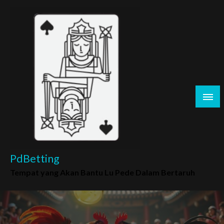
Skip
to
content
PdBetting
Tempat yang Akan Bantu Lu Pede Dalam Bertaruh