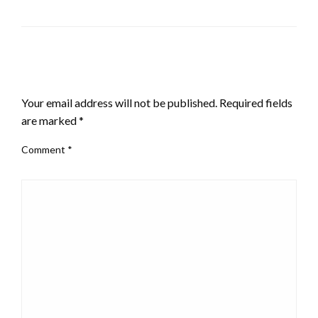
LEAVE A RESPONSE
Your email address will not be published.
Required fields
are marked
*
Comment
*