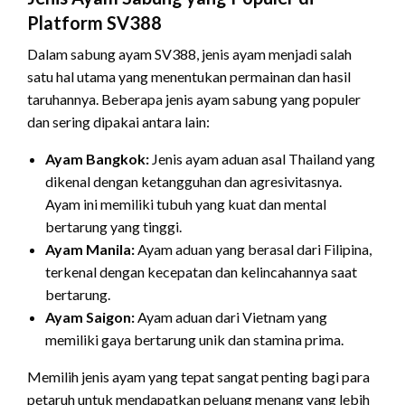
Platform SV388
Dalam sabung ayam SV388, jenis ayam menjadi salah
satu hal utama yang menentukan permainan dan hasil
taruhannya. Beberapa jenis ayam sabung yang populer
dan sering dipakai antara lain:
Ayam Bangkok:
Jenis ayam aduan asal Thailand yang
dikenal dengan ketangguhan dan agresivitasnya.
Ayam ini memiliki tubuh yang kuat dan mental
bertarung yang tinggi.
Ayam Manila:
Ayam aduan yang berasal dari Filipina,
terkenal dengan kecepatan dan kelincahannya saat
bertarung.
Ayam Saigon:
Ayam aduan dari Vietnam yang
memiliki gaya bertarung unik dan stamina prima.
Memilih jenis ayam yang tepat sangat penting bagi para
petaruh untuk mendapatkan peluang menang yang lebih