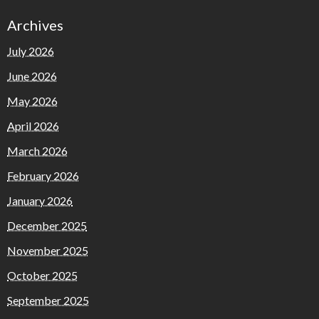
Archives
July 2026
June 2026
May 2026
April 2026
March 2026
February 2026
January 2026
December 2025
November 2025
October 2025
September 2025