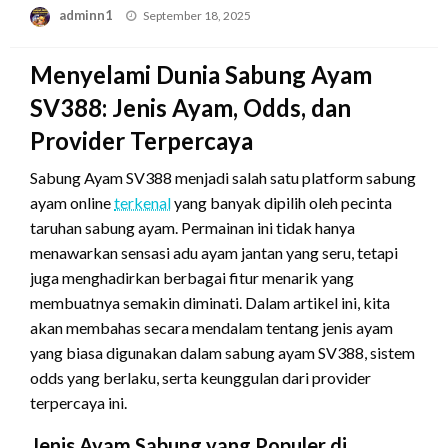
Posted
adminn1
September 18, 2025
on
Menyelami Dunia Sabung Ayam
SV388: Jenis Ayam, Odds, dan
Provider Terpercaya
Sabung Ayam SV388 menjadi salah satu platform sabung
ayam online
terkenal
yang banyak dipilih oleh pecinta
taruhan sabung ayam. Permainan ini tidak hanya
menawarkan sensasi adu ayam jantan yang seru, tetapi
juga menghadirkan berbagai fitur menarik yang
membuatnya semakin diminati. Dalam artikel ini, kita
akan membahas secara mendalam tentang jenis ayam
yang biasa digunakan dalam sabung ayam SV388, sistem
odds yang berlaku, serta keunggulan dari provider
terpercaya ini.
Jenis Ayam Sabung yang Populer di