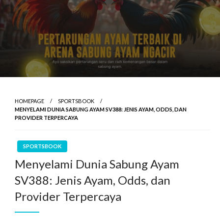
HOMEPAGE
SPORTSBOOK
MENYELAMI DUNIA SABUNG AYAM SV388: JENIS AYAM, ODDS, DAN
PROVIDER TERPERCAYA
SPORTSBOOK
Menyelami Dunia Sabung Ayam
SV388: Jenis Ayam, Odds, dan
Provider Terpercaya