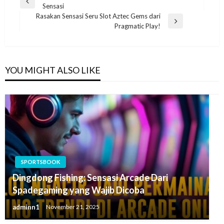
Previous
Sensasi
navigation
Post
Rasakan Sensasi Seru Slot Aztec Gems dari
Next
Pragmatic Play!
Post
YOU MIGHT ALSO LIKE
SPORTSBOOK
Dingdong Fishing: Sensasi Arcade Dari
Spadegaming yang Wajib Dicoba
adminn1
November 21, 2025