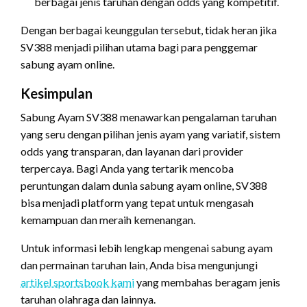
berbagai jenis taruhan dengan odds yang kompetitif.
Dengan berbagai keunggulan tersebut, tidak heran jika
SV388 menjadi pilihan utama bagi para penggemar
sabung ayam online.
Kesimpulan
Sabung Ayam SV388 menawarkan pengalaman taruhan
yang seru dengan pilihan jenis ayam yang variatif, sistem
odds yang transparan, dan layanan dari provider
terpercaya. Bagi Anda yang tertarik mencoba
peruntungan dalam dunia sabung ayam online, SV388
bisa menjadi platform yang tepat untuk mengasah
kemampuan dan meraih kemenangan.
Untuk informasi lebih lengkap mengenai sabung ayam
dan permainan taruhan lain, Anda bisa mengunjungi
artikel sportsbook kami
yang membahas beragam jenis
taruhan olahraga dan lainnya.