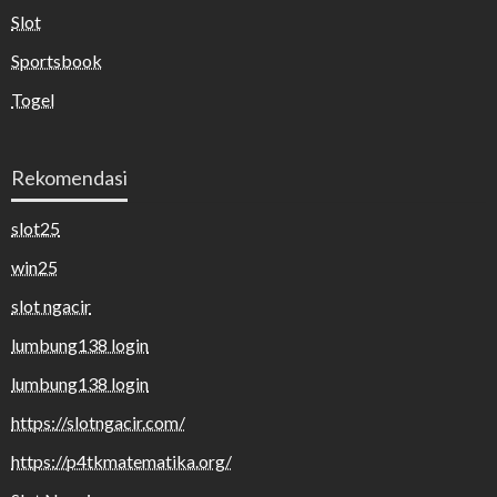
Slot
Sportsbook
Togel
Rekomendasi
slot25
win25
slot ngacir
lumbung138 login
lumbung138 login
https://slotngacir.com/
https://p4tkmatematika.org/