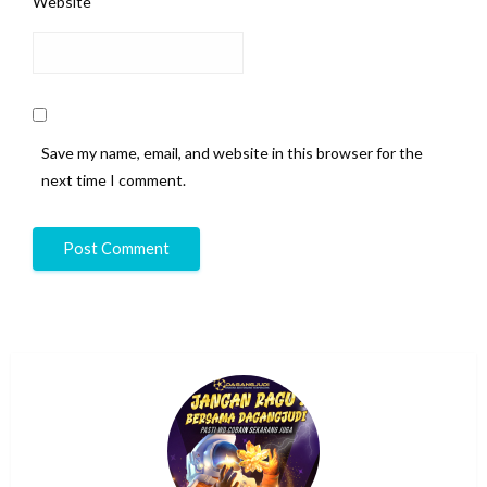
Website
Save my name, email, and website in this browser for the
next time I comment.