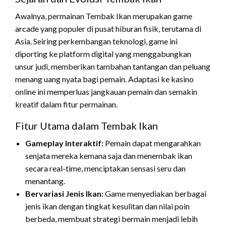
Awalnya, permainan Tembak Ikan merupakan game
arcade yang populer di pusat hiburan fisik, terutama di
Asia. Seiring perkembangan teknologi, game ini
diporting ke platform digital yang menggabungkan
unsur judi, memberikan tambahan tantangan dan peluang
menang uang nyata bagi pemain. Adaptasi ke kasino
online ini memperluas jangkauan pemain dan semakin
kreatif dalam fitur permainan.
Fitur Utama dalam Tembak Ikan
Gameplay Interaktif:
Pemain dapat mengarahkan
senjata mereka kemana saja dan menembak ikan
secara real-time, menciptakan sensasi seru dan
menantang.
Bervariasi Jenis Ikan:
Game menyediakan berbagai
jenis ikan dengan tingkat kesulitan dan nilai poin
berbeda, membuat strategi bermain menjadi lebih