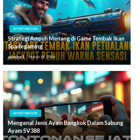
SPORTSBOOK
Strategi Ampuh Menang di Game Tembak Ikan
Spadegaming
adminn1
March 18, 2026
SPORTSBOOK
Mengenal Jenis Ayam Bangkok Dalam Sabung
Ayam SV388