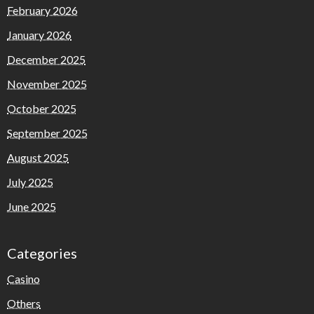
February 2026
January 2026
December 2025
November 2025
October 2025
September 2025
August 2025
July 2025
June 2025
Categories
Casino
Others