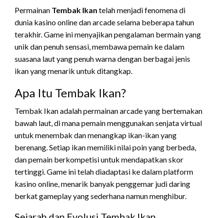
Permainan
Tembak Ikan
telah menjadi fenomena di
dunia kasino online dan arcade selama beberapa tahun
terakhir. Game ini menyajikan pengalaman bermain yang
unik dan penuh sensasi, membawa pemain ke dalam
suasana laut yang penuh warna dengan berbagai jenis
ikan yang menarik untuk ditangkap.
Apa Itu Tembak Ikan?
Tembak Ikan adalah permainan arcade yang bertemakan
bawah laut, di mana pemain menggunakan senjata virtual
untuk menembak dan menangkap ikan-ikan yang
berenang. Setiap ikan memiliki nilai poin yang berbeda,
dan pemain berkompetisi untuk mendapatkan skor
tertinggi. Game ini telah diadaptasi ke dalam platform
kasino online, menarik banyak penggemar judi daring
berkat gameplay yang sederhana namun menghibur.
Sejarah dan Evolusi Tembak Ikan