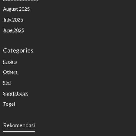
August 2025
July 2025
June 2025
Categories
Casino
Others
Slot
Sportsbook
Togel
Rekomendasi