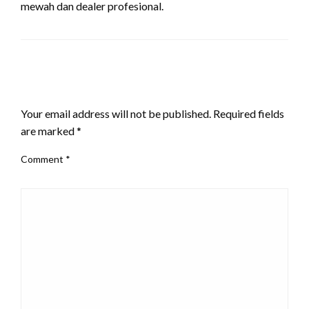
mewah dan dealer profesional.
LEAVE A RESPONSE
Your email address will not be published.
Required fields
are marked
*
Comment
*