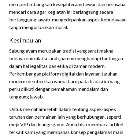
mempertimbangkan kesejahteraan hewan dan berusaha
mencari cara agar kegiatan ini berlangsung secara
bertanggung jawab, mengedepankan aspek kebudayaan
tanpa mengorbankan moral.
Kesimpulan
Sabung ayam merupakan tradisi yang sarat makna
budaya dan nilai sejarah, namun menghadapi tantangan
dalam hal legalitas dan etika di zaman modern.
Perkembangan platform digital dan layanan taruhan
modern memberikan warna baru pada tradisi ini yang
perlu diikuti dengan pemahaman mendalam dan
tanggung jawab.
Untuk memahami lebih dalam tentang aspek-aspek
taruhan dan permainan lain yang berhubungan, seperti
meja VIP dan lounge game, Anda bisa membaca artikel
terkait kami yang membahas konsep pengalaman main