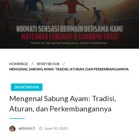
HOMEPAGE
SPORTSBOOK
MENGENAL SABUNG AYAM: TRADISI, ATURAN, DAN PERKEMBANGANNYA
SPORTSBOOK
Mengenal Sabung Ayam: Tradisi,
Aturan, dan Perkembangannya
Posted
adminn1
June 30, 2025
on