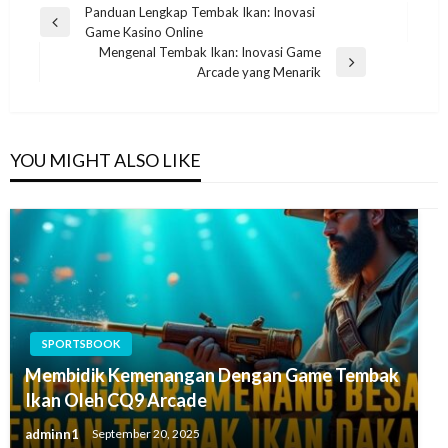
Post
Panduan Lengkap Tembak Ikan: Inovasi
Previous
Game Kasino Online
navigation
Post
Mengenal Tembak Ikan: Inovasi Game
Next
Arcade yang Menarik
Post
YOU MIGHT ALSO LIKE
SPORTSBOOK
Membidik Kemenangan Dengan Game Tembak
Ikan Oleh CQ9 Arcade
adminn1
September 20, 2025