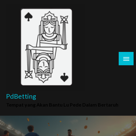
Skip
to
content
PdBetting
Tempat yang Akan Bantu Lu Pede Dalam Bertaruh