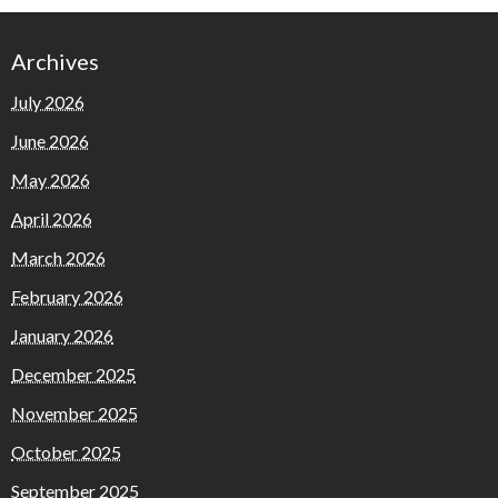
Archives
July 2026
June 2026
May 2026
April 2026
March 2026
February 2026
January 2026
December 2025
November 2025
October 2025
September 2025