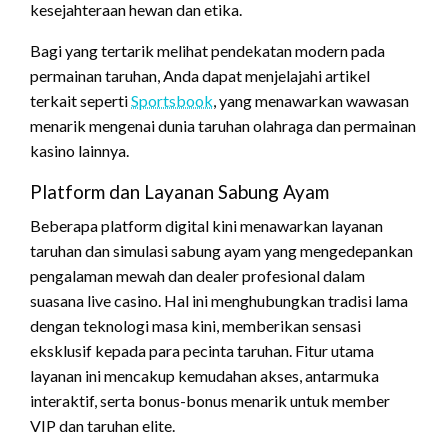
kesejahteraan hewan dan etika.
Bagi yang tertarik melihat pendekatan modern pada
permainan taruhan, Anda dapat menjelajahi artikel
terkait seperti
Sportsbook
, yang menawarkan wawasan
menarik mengenai dunia taruhan olahraga dan permainan
kasino lainnya.
Platform dan Layanan Sabung Ayam
Beberapa platform digital kini menawarkan layanan
taruhan dan simulasi sabung ayam yang mengedepankan
pengalaman mewah dan dealer profesional dalam
suasana live casino. Hal ini menghubungkan tradisi lama
dengan teknologi masa kini, memberikan sensasi
eksklusif kepada para pecinta taruhan. Fitur utama
layanan ini mencakup kemudahan akses, antarmuka
interaktif, serta bonus-bonus menarik untuk member
VIP dan taruhan elite.