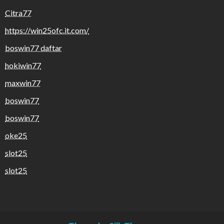
Citra77
https://win25ofc.it.com/
boswin77 daftar
hokiwin77
maxwin77
boswin77
boswin77
oke25
slot25
slot25