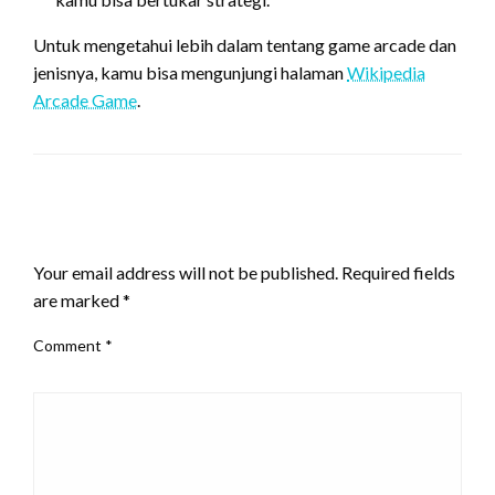
Untuk mengetahui lebih dalam tentang game arcade dan
jenisnya, kamu bisa mengunjungi halaman
Wikipedia
Arcade Game
.
LEAVE A RESPONSE
Your email address will not be published.
Required fields
are marked
*
Comment
*