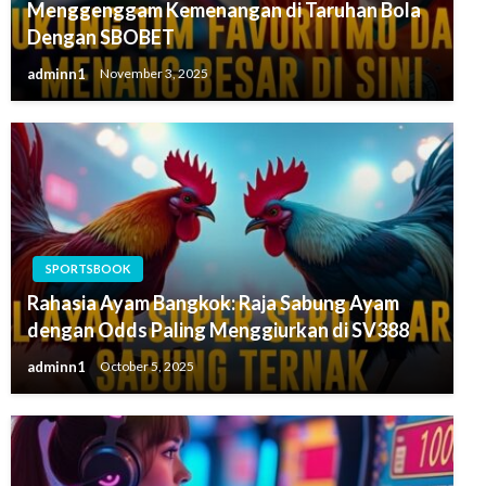
Menggenggam Kemenangan di Taruhan Bola
Dengan SBOBET
adminn1
November 3, 2025
SPORTSBOOK
Rahasia Ayam Bangkok: Raja Sabung Ayam
dengan Odds Paling Menggiurkan di SV388
adminn1
October 5, 2025