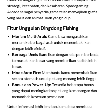
strategi, kecepatan, dan kesabaran. Spadegaming
Arcade sebagai penyedia game telah menyajikan grafis
yang halus dan animasi ikan yang hidup.
Fitur Unggulan Dingdong Fishing
Meriam Multi-Arah:
Kamu bisa mengarahkan
meriam ke berbagai arah untuk menembak ikan
dengan lebih efektif.
Berbagai Jenis Ikan:
Ikan dengan nilai poin berbeda,
termasuk ikan besar yang memberikan hadiah lebih
besar.
Mode Auto Fire:
Membantu kamu menembak ikan
secara otomatis untuk peluang menang lebih tinggi.
Bonus dan Power-Up:
Tersedia beberapa bonus
yang dapat meningkatkan peluang kemenangan dan
menambah keseruan permainan.
Untuk informasi lebih lengkap, kamu bisa membaca