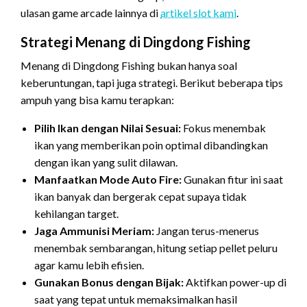
ulasan game arcade lainnya di
artikel slot kami
.
Strategi Menang di Dingdong Fishing
Menang di Dingdong Fishing bukan hanya soal
keberuntungan, tapi juga strategi. Berikut beberapa tips
ampuh yang bisa kamu terapkan:
Pilih Ikan dengan Nilai Sesuai:
Fokus menembak
ikan yang memberikan poin optimal dibandingkan
dengan ikan yang sulit dilawan.
Manfaatkan Mode Auto Fire:
Gunakan fitur ini saat
ikan banyak dan bergerak cepat supaya tidak
kehilangan target.
Jaga Ammunisi Meriam:
Jangan terus-menerus
menembak sembarangan, hitung setiap pellet peluru
agar kamu lebih efisien.
Gunakan Bonus dengan Bijak:
Aktifkan power-up di
saat yang tepat untuk memaksimalkan hasil