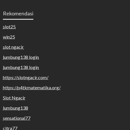
Rekomendasi
slot25
win25
slot ngacir
lumbung138 login
lumbung138 login
https://slotngacir.com/
https://p4tkmatematika.org/
Slot Ngacir
lumbung138
sensational77
citra77