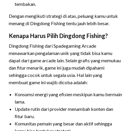
tembakan.
Dengan mengikuti strategi di atas, peluang kamu untuk
menang di Dingdong Fishing tentu jauh lebih besar.
Kenapa Harus Pilih Dingdong Fishing?
Dingdong Fishing dari Spadegaming Arcade
menawarkan pengalaman unik yang tidak bisa kamu
dapat dari game arcade lain. Selain grafis yang memukau
dan fitur menarik, game ini juga mudah dipahami
sehingga cocok untuk segala usia. Hal lain yang
membuat game ini wajib dicoba adalah:
Konsumsi energi yang efisien meskipun kamu bermain
lama.
Update rutin dari provider menambah konten dan
fitur baru.
Komunitas pemain yang besar dan aktif sehingga
kamu bisa bertukar strategi.