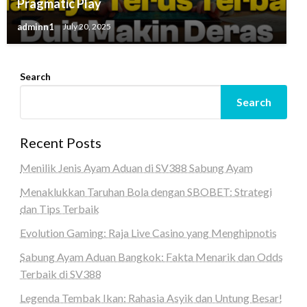
Pragmatic Play
adminn1
July 20, 2025
Search
Search
Recent Posts
Menilik Jenis Ayam Aduan di SV388 Sabung Ayam
Menaklukkan Taruhan Bola dengan SBOBET: Strategi
dan Tips Terbaik
Evolution Gaming: Raja Live Casino yang Menghipnotis
Sabung Ayam Aduan Bangkok: Fakta Menarik dan Odds
Terbaik di SV388
Legenda Tembak Ikan: Rahasia Asyik dan Untung Besar!