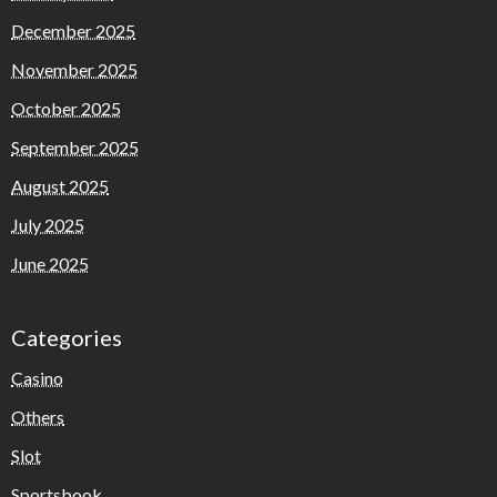
December 2025
November 2025
October 2025
September 2025
August 2025
July 2025
June 2025
Categories
Casino
Others
Slot
Sportsbook