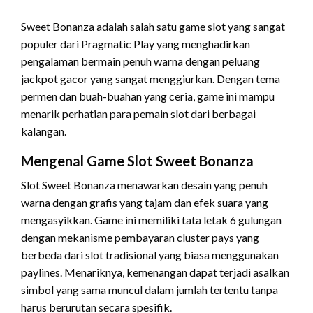
Sweet Bonanza adalah salah satu game slot yang sangat
populer dari Pragmatic Play yang menghadirkan
pengalaman bermain penuh warna dengan peluang
jackpot gacor yang sangat menggiurkan. Dengan tema
permen dan buah-buahan yang ceria, game ini mampu
menarik perhatian para pemain slot dari berbagai
kalangan.
Mengenal Game Slot Sweet Bonanza
Slot Sweet Bonanza menawarkan desain yang penuh
warna dengan grafis yang tajam dan efek suara yang
mengasyikkan. Game ini memiliki tata letak 6 gulungan
dengan mekanisme pembayaran cluster pays yang
berbeda dari slot tradisional yang biasa menggunakan
paylines. Menariknya, kemenangan dapat terjadi asalkan
simbol yang sama muncul dalam jumlah tertentu tanpa
harus berurutan secara spesifik.