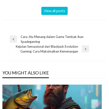
View all posts
Post
Cara Jitu Menang dalam Game Tembak Ikan
Previous
Spadegaming
navigation
Post
Kejutan Sensasional dari Blackjack Evolution
Next
Gaming: Cara Maksimalkan Kemenangan
Post
YOU MIGHT ALSO LIKE