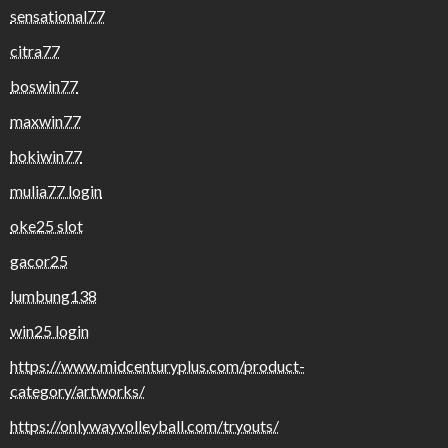
sensational77
citra77
boswin77
maxwin77
hokiwin77
mulia77 login
oke25 slot
gacor25
lumbung138
win25 login
https://www.midcenturyplus.com/product-
category/artworks/
https://onlywayvolleyball.com/tryouts/