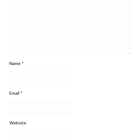
Name
*
Email
*
Website