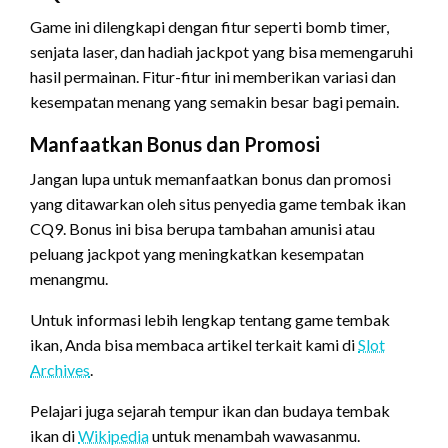
Game ini dilengkapi dengan fitur seperti bomb timer,
senjata laser, dan hadiah jackpot yang bisa memengaruhi
hasil permainan. Fitur-fitur ini memberikan variasi dan
kesempatan menang yang semakin besar bagi pemain.
Manfaatkan Bonus dan Promosi
Jangan lupa untuk memanfaatkan bonus dan promosi
yang ditawarkan oleh situs penyedia game tembak ikan
CQ9. Bonus ini bisa berupa tambahan amunisi atau
peluang jackpot yang meningkatkan kesempatan
menangmu.
Untuk informasi lebih lengkap tentang game tembak
ikan, Anda bisa membaca artikel terkait kami di
Slot
Archives
.
Pelajari juga sejarah tempur ikan dan budaya tembak
ikan di
Wikipedia
untuk menambah wawasanmu.