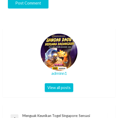
adminn1
View all posts
Post
Menguak Keunikan Togel Singapore: Sensasi