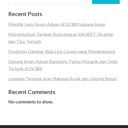
Recent Posts
Menilik Jenis Ayam Aduan di SV388 Sabung Ayam
Menaklukkan Taruhan Bola dengan SBOBET: Strategi
dan Tips Terbaik
Evolution Gaming: Raja Live Casino yang Menghipnotis
Sabung Ayam Aduan Bangkok: Fakta Menarik dan Odds
Terbaik di SV388
Legenda Tembak Ikan: Rahasia Asyik dan Untung Besar!
Recent Comments
No comments to show.