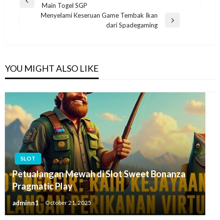
Previous
Main Togel SGP
navigation
Post
Menyelami Keseruan Game Tembak Ikan
Next
dari Spadegaming
Post
YOU MIGHT ALSO LIKE
SLOT
Petualangan Mewah di Slot Sweet Bonanza
Pragmatic Play
adminn1
October 21, 2025