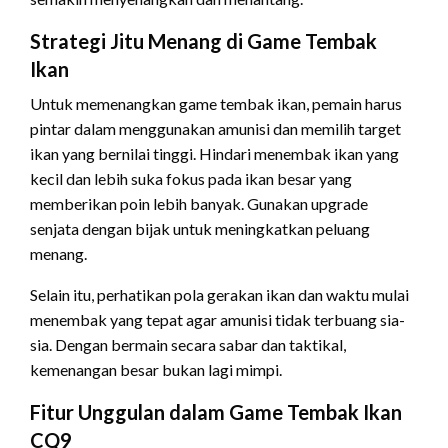
Strategi Jitu Menang di Game Tembak
Ikan
Untuk memenangkan game tembak ikan, pemain harus
pintar dalam menggunakan amunisi dan memilih target
ikan yang bernilai tinggi. Hindari menembak ikan yang
kecil dan lebih suka fokus pada ikan besar yang
memberikan poin lebih banyak. Gunakan upgrade
senjata dengan bijak untuk meningkatkan peluang
menang.
Selain itu, perhatikan pola gerakan ikan dan waktu mulai
menembak yang tepat agar amunisi tidak terbuang sia-
sia. Dengan bermain secara sabar dan taktikal,
kemenangan besar bukan lagi mimpi.
Fitur Unggulan dalam Game Tembak Ikan
CQ9