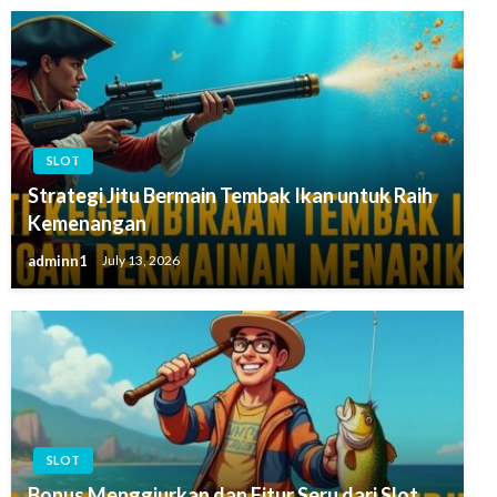
SLOT
Strategi Jitu Bermain Tembak Ikan untuk Raih
Kemenangan
adminn1
July 13, 2026
SLOT
Bonus Menggiurkan dan Fitur Seru dari Slot