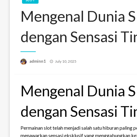
Mengenal Dunia Sl
dengan Sensasi Ti
Posted
adminn1
July 10, 2025
on
Mengenal Dunia Sl
dengan Sensasi Ti
Permainan slot telah menjadi salah satu hiburan paling po
menawarkan sensasi eksklusif yang menggabungkan ke