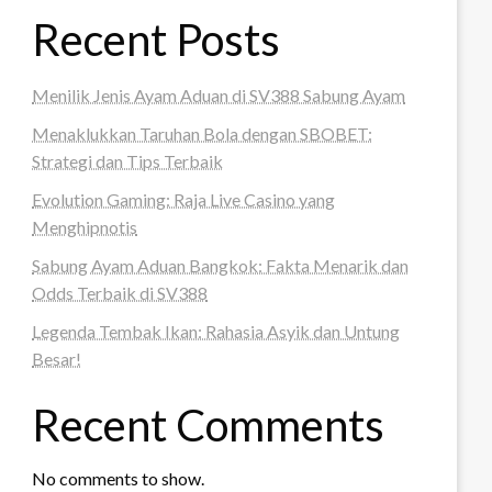
Recent Posts
Menilik Jenis Ayam Aduan di SV388 Sabung Ayam
Menaklukkan Taruhan Bola dengan SBOBET:
Strategi dan Tips Terbaik
Evolution Gaming: Raja Live Casino yang
Menghipnotis
Sabung Ayam Aduan Bangkok: Fakta Menarik dan
Odds Terbaik di SV388
Legenda Tembak Ikan: Rahasia Asyik dan Untung
Besar!
Recent Comments
No comments to show.