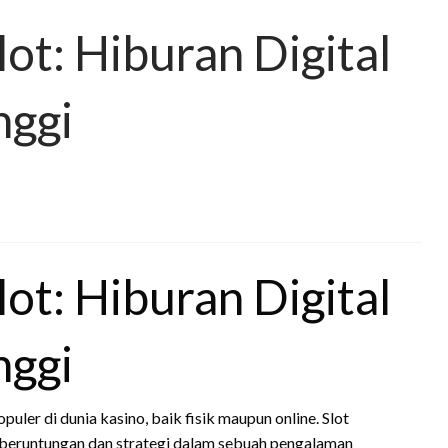
ot: Hiburan Digital
nggi
ot: Hiburan Digital
nggi
puler di dunia kasino, baik fisik maupun online. Slot
beruntungan dan strategi dalam sebuah pengalaman