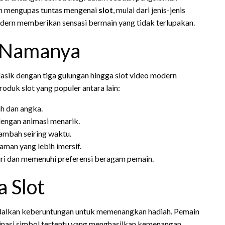
kan mengupas tuntas mengenai
slot
, mulai dari jenis-jenis
odern memberikan sensasi bermain yang tidak terlupakan.
n Namanya
klasik dengan tiga gulungan hingga slot video modern
oduk slot yang populer antara lain:
ah dan angka.
dengan animasi menarik.
ambah seiring waktu.
aman yang lebih imersif.
ndiri dan memenuhi preferensi beragam pemain.
a Slot
dalkan keberuntungan untuk memenangkan hadiah. Pemain
asi simbol tertentu yang menghasilkan kemenangan.