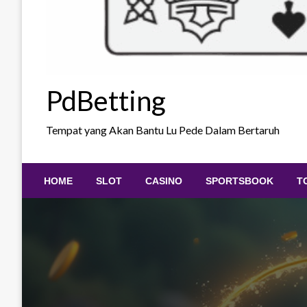
PdBetting
Tempat yang Akan Bantu Lu Pede Dalam Bertaruh
HOME
SLOT
CASINO
SPORTSBOOK
T