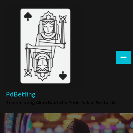
Skip
to
content
PdBetting
Tempat yang Akan Bantu Lu Pede Dalam Bertaruh