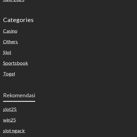
Categories
Casino
Others
Slot
Sportsbook
Togel
Rekomendasi
slot25
win25
slot ngacir