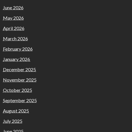
June 2026
May 2026
April 2026
March 2026
February 2026
January 2026
December 2025
November 2025
October 2025
September 2025
August 2025
July 2025
June 2025