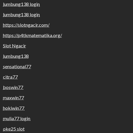
lumbung138 login
lumbung138 login
https://slotngacir.com/
https://p4tkmatematika.org/
Slot Ngacir
lumbung138
sensational77
citra77
boswin77
maxwin77
hokiwin77
mulia77 login
oke25 slot