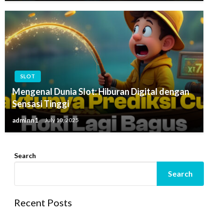
SLOT
Mengenal Dunia Slot: Hiburan Digital dengan
Sensasi Tinggi
adminn1
July 10, 2025
Search
Search
Recent Posts