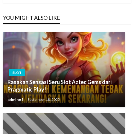
YOU MIGHT ALSO LIKE
SLOT
Rasakan Sensasi Seru Slot Aztec Gems dari
Pragmatic Play!
adminn1
September 18, 2025