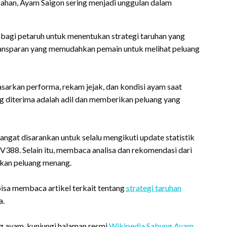
ahan, Ayam Saigon sering menjadi unggulan dalam
 bagi petaruh untuk menentukan strategi taruhan yang
ransparan yang memudahkan pemain untuk melihat peluang
arkan performa, rekam jejak, dan kondisi ayam saat
g diterima adalah adil dan memberikan peluang yang
ngat disarankan untuk selalu mengikuti update statistik
V388. Selain itu, membaca analisa dan rekomendasi dari
kan peluang menang.
bisa membaca artikel terkait tentang
strategi taruhan
a.
ng ayam, kunjungi halaman resmi
Wikipedia Sabung Ayam
.