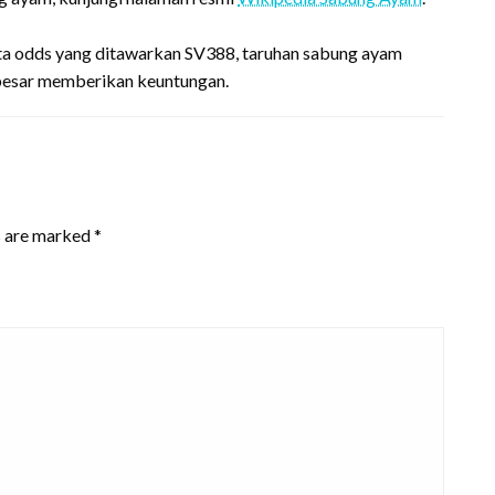
a odds yang ditawarkan SV388, taruhan sabung ayam
 besar memberikan keuntungan.
s are marked
*