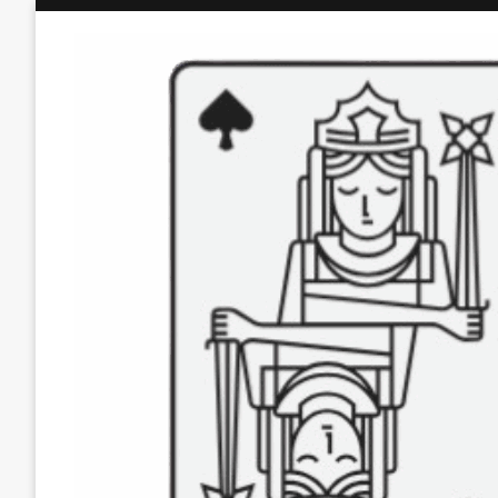
Skip
to
content