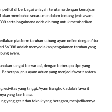
mpetitif di berbagai wilayah, terutama dengan kemajuan
 ini akan membahas secara mendalam tentang jenis ayam
V388 serta bagaimana odds dihitung untuk memberikan
diakan platform taruhan sabung ayam online dengan fitur
 dari SV388 adalah menyediakan pengalaman taruhan yang
abung ayam.
unakan sangat bervariasi, dengan beberapa tipe yang
al. Beberapa jenis ayam aduan yang menjadi favorit antara
gresivitas yang tinggi, Ayam Bangkok adalah favorit
ya yang luar biasa.
ng yang gesit dan teknik yang beragam, menjadikannya