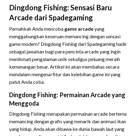
Dingdong Fishing: Sensasi Baru
Arcade dari Spadegaming
Pernahkah Anda mencoba
game arcade
yang
menggabungkan keseruan memancing dengan sensasi
game modern? Dingdong Fishing dari Spadegaming hadir
sebagai jawaban bagi para pencinta arcade yang ingin
menikmati pengalaman unik sekaligus peluang meraih
kemenangan besar. Artikel ini akan membahas secara
mendalam mengenai fitur dan kelebihan game ini yang
patut Anda coba.
Dingdong Fishing: Permainan Arcade yang
Menggoda
Dingdong Fishing merupakan permainan arcade bertema
memancing dengan grafis yang menarik dan animasi ikan
yang hidup. Anda akan dibawa ke dunia bawah laut yang