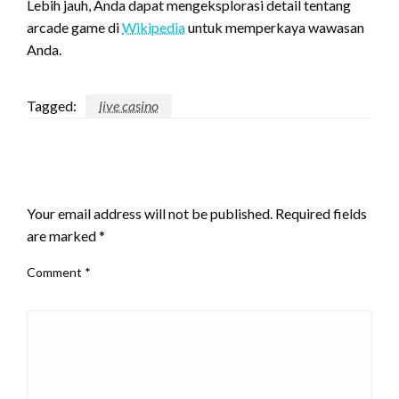
Lebih jauh, Anda dapat mengeksplorasi detail tentang
arcade game di
Wikipedia
untuk memperkaya wawasan
Anda.
Tagged:
live casino
LEAVE A RESPONSE
Your email address will not be published.
Required fields
are marked
*
Comment
*