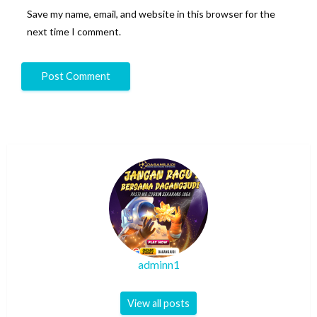
Save my name, email, and website in this browser for the
next time I comment.
adminn1
View all posts