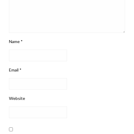
Name
*
Email
*
Website