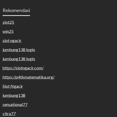
Rekomendasi
slot25
win25
slot ngacir
lumbung138 login
lumbung138 login
https://slotngacir.com/
https://p4tkmatematika.org/
Slot Ngacir
lumbung138
sensational77
citra77