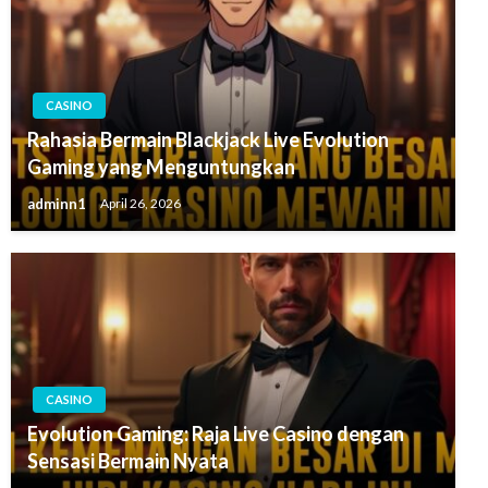
CASINO
Rahasia Bermain Blackjack Live Evolution
Gaming yang Menguntungkan
adminn1
April 26, 2026
CASINO
Evolution Gaming: Raja Live Casino dengan
Sensasi Bermain Nyata