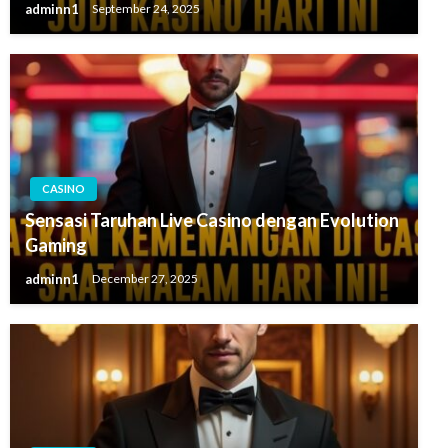
adminn1
September 24, 2025
CASINO
Sensasi Taruhan Live Casino dengan Evolution
Gaming
adminn1
December 27, 2025