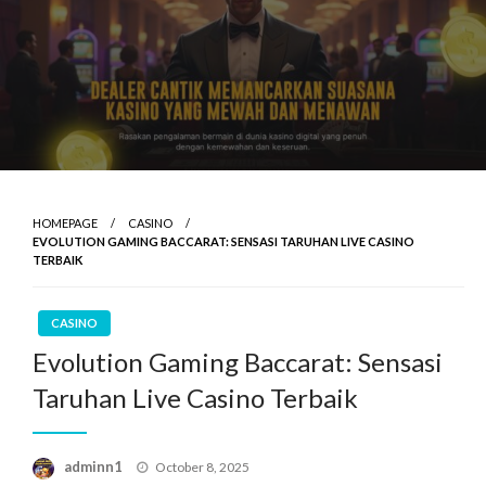
HOMEPAGE
CASINO
EVOLUTION GAMING BACCARAT: SENSASI TARUHAN LIVE CASINO
TERBAIK
CASINO
Evolution Gaming Baccarat: Sensasi
Taruhan Live Casino Terbaik
Posted
adminn1
October 8, 2025
on