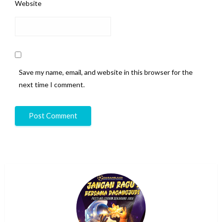
Website
Save my name, email, and website in this browser for the
next time I comment.