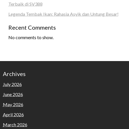
Terbaik di SV388
Legenda Tembak Ikan: Rahasia Asyik dan Untung Besar!
Recent Comments
No comments to show.
Archives
July 2026
June 2026
May 2026
April 2026
March 2026