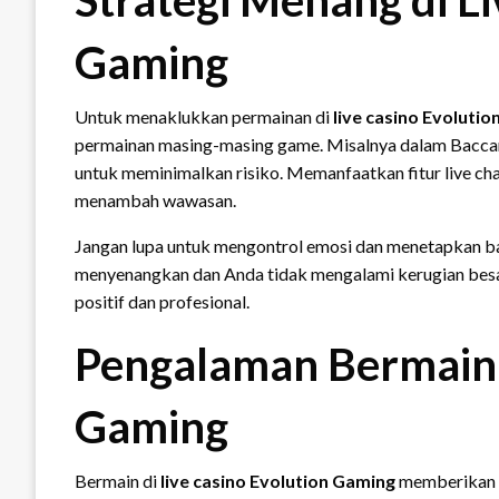
Gaming
Untuk menaklukkan permainan di
live casino Evoluti
permainan masing-masing game. Misalnya dalam Baccarat
untuk meminimalkan risiko. Memanfaatkan fitur live cha
menambah wawasan.
Jangan lupa untuk mengontrol emosi dan menetapkan bat
menyenangkan dan Anda tidak mengalami kerugian besar
positif dan profesional.
Pengalaman Bermain 
Gaming
Bermain di
live casino Evolution Gaming
memberikan s