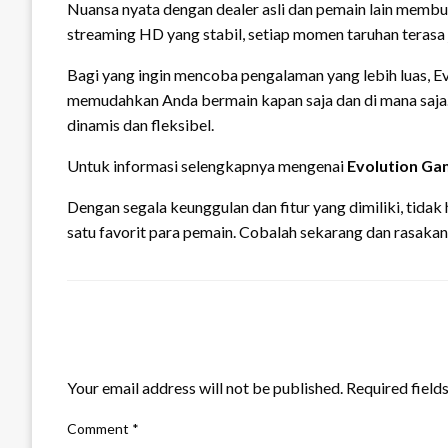
Nuansa nyata dengan dealer asli dan pemain lain membu
streaming HD yang stabil, setiap momen taruhan terasa j
Bagi yang ingin mencoba pengalaman yang lebih luas, E
memudahkan Anda bermain kapan saja dan di mana saja. 
dinamis dan fleksibel.
Untuk informasi selengkapnya mengenai
Evolution Ga
Dengan segala keunggulan dan fitur yang dimiliki, tidak 
satu favorit para pemain. Cobalah sekarang dan rasakan
LEAVE A RESPONSE
Your email address will not be published.
Required field
Comment
*