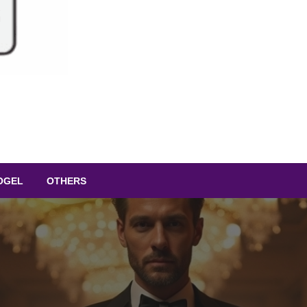
OGEL
OTHERS