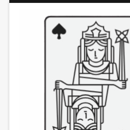
Skip
to
content