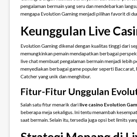
pengalaman bermain yang seru dan mendebarkan langsung
mengapa Evolution Gaming menjadi pilihan favorit di du
Keunggulan Live Cas
Evolution Gaming dikenal dengan kualitas tinggi dari seg
memungkinkan pemain mendapatkan berbagai perspektif m
live chat membuat pengalaman bermain menjadi lebih pe
menyediakan berbagai game populer seperti Baccarat, 
Catcher yang unik dan menghibur.
Fitur-Fitur Unggulan Evol
Salah satu fitur menarik dari
live casino Evolution Ga
beberapa meja sekaligus. Ini tentu menambah kesempa
saat bermain. Selain itu, tersedia juga opsi bet limits y
Strategi Menang di Li