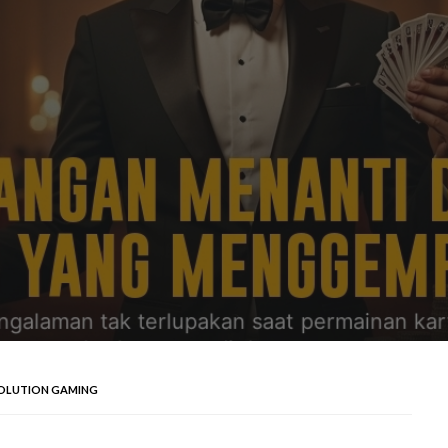
VOLUTION GAMING