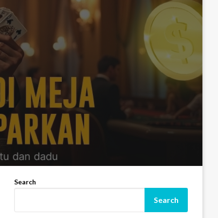
Search
Search